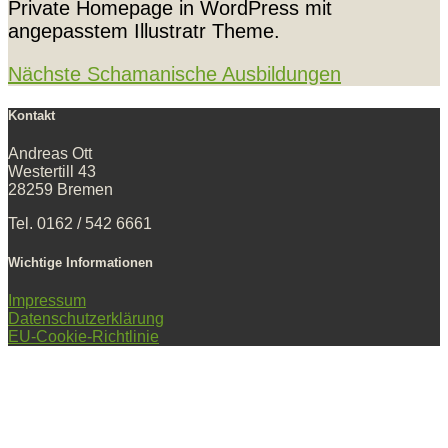
Private Homepage in WordPress mit
angepasstem Illustratr Theme.
Beitragsnavigation
Nächste
Schamanische Ausbildungen
Kontakt
Andreas Ott
Westertill 43
28259 Bremen
Tel. 0162 / 542 6661
Wichtige Informationen
Impressum
Datenschutzerklärung
EU-Cookie-Richtlinie